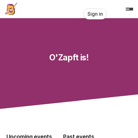
Skip header
Sign in
O'Zapft is!
Upcoming events
Past events