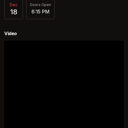
Dec
Doors Open
18
6:15 PM
Video