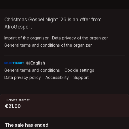
Christmas Gospel Night ´26 is an offer from
AfroGospel .
Imprint of the organizer
(opens in a new tab)
Data privacy of the organizer
(opens in 
General terms and conditions of the organizer
(opens in a new ta
SWITCH LANGUAGE
General terms and conditions
(opens in a new tab)
Cookie settings
(opens in a new t
Data privacy policy
(opens in a new tab)
Accessibility
(opens in a new tab)
Support
(opens in a new tab)
Tickets start at
€21.00
The sale has ended