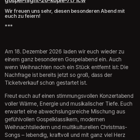
gospel-night-26-kopie-7t71cw
(opens in a new tab)
(opens in a new tab)
(opens in a new tab)
Wir freuen uns sehr, diesen besonderen Abend mit 
euch zu feiern!
(opens in a new tab)
***
Am 18. Dezember 2026 laden wir euch wieder zu 
einem ganz besonderen Gospelabend ein. Auch 
wenn Weihnachten noch ein Stück entfernt ist: Die 
Nachfrage ist bereits jetzt so groß, dass der 
Ticketverkauf schon gestartet ist.
Freut euch auf einen stimmungsvollen Konzertabend 
voller Wärme, Energie und musikalischer Tiefe. Euch 
erwartet eine abwechslungsreiche Mischung aus 
gefühlvollen Gospelklassikern, modernen 
Weihnachtsliedern und multikulturellen Christmas-
Songs – lebendig, kraftvoll und mit ganz viel Herz 