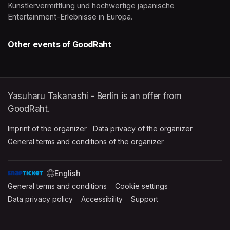
Künstlervermittlung und hochwertige japanische 
Entertainment-Erlebnisse in Europa.
Other events of GoodRaht
Yasuharu Takanashi - Berlin is an offer from
GoodRaht.
Imprint of the organizer
(opens in a new tab)
Data privacy of the organizer
(opens in 
General terms and conditions of the organizer
(opens in a new ta
SWITCH LANGUAGE
General terms and conditions
(opens in a new tab)
Cookie settings
(opens in a new t
Data privacy policy
(opens in a new tab)
Accessibility
(opens in a new tab)
Support
(opens in a new tab)