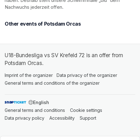
haben. Deshalb steht unsere Schwimmhalle „blu“ dem 
Nachwuchs jederzeit offen.
Other events of Potsdam Orcas
U18-Bundesliga vs SV Krefeld 72 is an offer from
Potsdam Orcas.
Imprint of the organizer
(opens in a new tab)
Data privacy of the organizer
(opens in 
General terms and conditions of the organizer
(opens in a new ta
SWITCH LANGUAGE
General terms and conditions
(opens in a new tab)
Cookie settings
(opens in a new t
Data privacy policy
(opens in a new tab)
Accessibility
(opens in a new tab)
Support
(opens in a new tab)