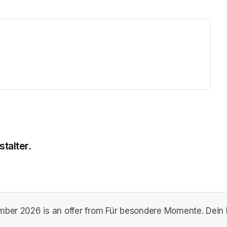
ew tab)
talter.
mber 2026 is an offer from Für besondere Momente. Dein M