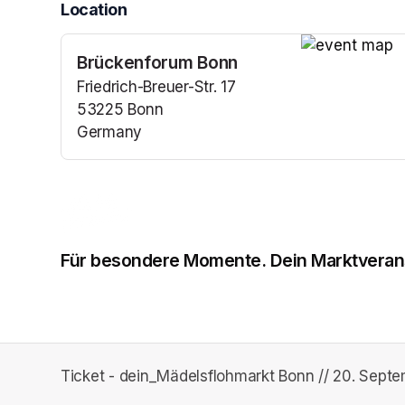
Location
Brückenforum Bonn
(opens in a n
Friedrich-Breuer-Str. 17
53225 Bonn
Germany
(opens in a new tab)
Für besondere Momente. Dein Marktverans
(opens in a new tab)
(opens in a new tab)
(opens in a new tab)
Ticket - dein_Mädelsflohmarkt Bonn // 20. Septe