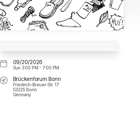
Ticket - dein_Mädelsflohmarkt Bonn // 20.
September 2026
Brückenforum Bonn
09/20/2026
Sun
3:00 PM
-
7:00 PM
Brückenforum Bonn
Friedrich-Breuer-Str. 17
53225 Bonn
Germany