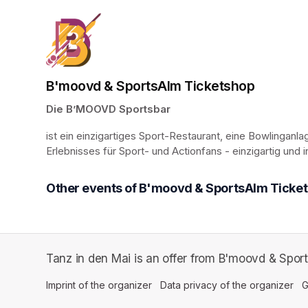
B'moovd & SportsAlm Ticketshop
Die B’MOOVD Sportsbar
ist ein einzigartiges Sport-Restaurant, eine Bowlinganla
Erlebnisses für Sport- und Actionfans - einzigartig und 
Other events of B'moovd & SportsAlm Ticke
Tanz in den Mai is an offer from B'moovd & Spor
Imprint of the organizer
(opens in a new tab)
Data privacy of the organizer
(op
G