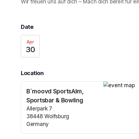
Wir freuen uns auf dich – Mach dich bereit für ei
Date
Apr
30
Location
B`moovd SportsAlm,
(opens in a n
Sportsbar & Bowling
Allerpark 7
38448 Wolfsburg
Germany
(opens in a new tab)