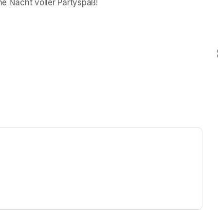
ne Nacht voller Partyspaß!
ew tab)