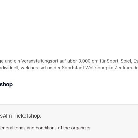
ge und ein Veranstaltungsort auf über 3.000 qm für Sport, Spiel, E
individuell, welches sich in der Sportstadt Wolfsburg im Zentrum d
tshop
tsAlm Ticketshop.
ens in a new tab)
eneral terms and conditions of the organizer
(opens in a new tab)