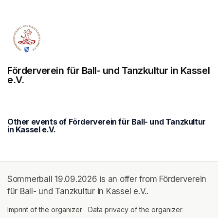
Förderverein für Ball- und Tanzkultur in Kassel
e.V.
Other events of Förderverein für Ball- und Tanzkultur
in Kassel e.V.
Sommerball 19.09.2026 is an offer from Förderverein
für Ball- und Tanzkultur in Kassel e.V..
Imprint of the organizer
(opens in a new tab)
Data privacy of the organizer
(opens in 