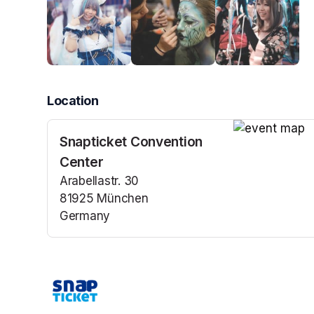
Location
Snapticket Convention
(opens in a n
Center
Arabellastr. 30
81925 München
Germany
(opens in a new tab)