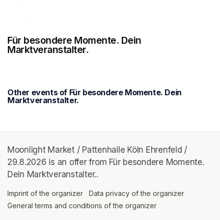
Für besondere Momente. Dein
Marktveranstalter.
(opens in a new tab)
(opens in a new tab)
(opens in a new tab)
Other events of Für besondere Momente. Dein
Marktveranstalter.
Moonlight Market / Pattenhalle Köln Ehrenfeld /
29.8.2026 is an offer from Für besondere Momente.
Dein Marktveranstalter..
Imprint of the organizer
(opens in a new tab)
Data privacy of the organizer
(opens in 
General terms and conditions of the organizer
(opens in a new ta