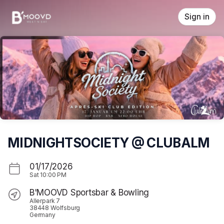
Skip header
Sign in
MIDNIGHTSOCIETY @ CLUBALM
01/17/2026
Sat
10:00 PM
B'MOOVD Sportsbar & Bowling
Allerpark 7
38448 Wolfsburg
Germany