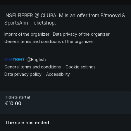
INSELFIEBER @ CLUBALM is an offer from B'moovd &
SportsAlm Ticketshop.
Imprint of the organizer
(opens in a new tab)
Data privacy of the organizer
(opens in 
General terms and conditions of the organizer
(opens in a new ta
SWITCH LANGUAGE
General terms and conditions
(opens in a new tab)
Cookie settings
(opens in a new t
Data privacy policy
(opens in a new tab)
Accessibility
(opens in a new tab)
Tickets start at
€10.00
The sale has ended