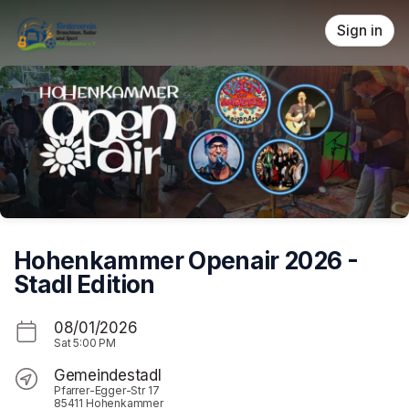
Skip header
Sign in
Hohenkammer Openair 2026 -
Stadl Edition
08/01/2026
Sat
5:00 PM
Gemeindestadl
Pfarrer-Egger-Str 17
85411 Hohenkammer