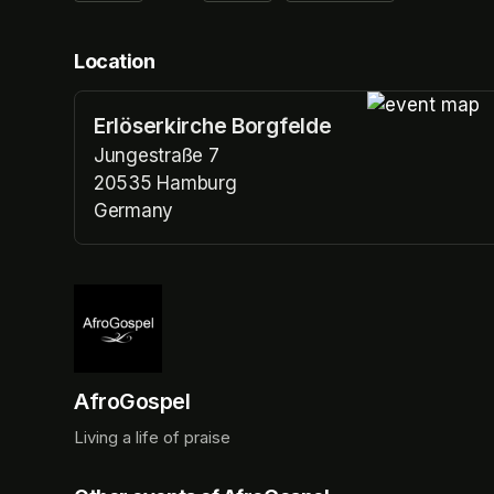
Location
Erlöserkirche Borgfelde
(opens in a n
Jungestraße 7
20535 Hamburg
Germany
(opens in a new tab)
AfroGospel
Living a life of praise