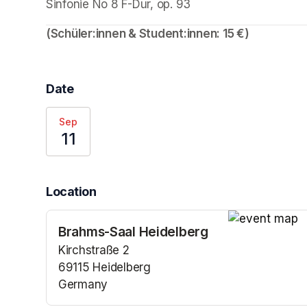
Sinfonie No 8 F-Dur, op. 93
(Schüler:innen & Student:innen: 15 €)
Date
Sep
11
Location
Brahms-Saal Heidelberg
(opens in a n
Kirchstraße 2
69115 Heidelberg
Germany
(opens in a new tab)