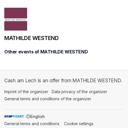
MATHILDE WESTEND
Other events of MATHILDE WESTEND
Cash am Lech is an offer from MATHILDE WESTEND.
Imprint of the organizer
(opens in a new tab)
Data privacy of the organizer
(opens in 
General terms and conditions of the organizer
(opens in a new ta
SWITCH LANGUAGE
General terms and conditions
(opens in a new tab)
Cookie settings
(opens in a new t