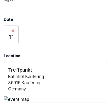
Date
Jul
11
Location
Treffpunkt
Bahnhof Kaufering
86916 Kaufering
Germany
(opens in a new tab)
(opens in a new tab)