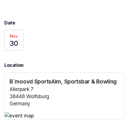
Date
Nov
30
Location
B`moovd SportsAlm, Sportsbar & Bowling
Allerpark 7
38448 Wolfsburg
Germany
(opens in a new tab)
(opens in a new tab)