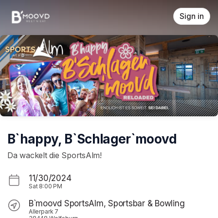
Skip header
Sign in
B`happy, B`Schlager`moovd
Da wackelt die SportsAlm!
11/30/2024
Sat
8:00 PM
B`moovd SportsAlm, Sportsbar & Bowling
Allerpark 7