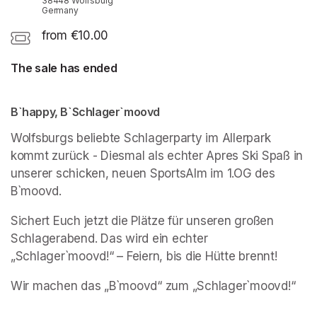
38448 Wolfsburg
Germany
from €10.00
The sale has ended
B`happy, B`Schlager`moovd
Wolfsburgs beliebte Schlagerparty im Allerpark 
kommt zurück - Diesmal als echter Apres Ski Spaß in 
unserer schicken, neuen SportsAlm im 1.OG des 
B`moovd.
Sichert Euch jetzt die Plätze für unseren großen 
Schlagerabend. Das wird ein echter 
„Schlager`moovd!“ – Feiern, bis die Hütte brennt!
Wir machen das „B`moovd“ zum „Schlager`moovd!“