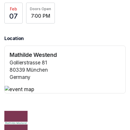
Feb
Doors Open
07
7:00 PM
Location
Mathilde Westend
Gollierstrasse 81
80339 München
Germany
(opens in a new tab)
(opens in a new tab)