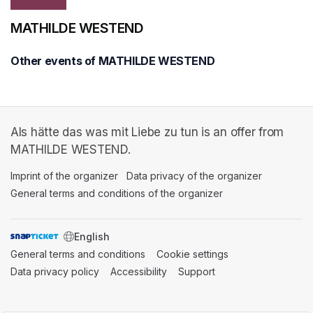
MATHILDE WESTEND
Other events of MATHILDE WESTEND
Als hätte das was mit Liebe zu tun is an offer from
MATHILDE WESTEND.
Imprint of the organizer
(opens in a new tab)
Data privacy of the organizer
(opens in 
General terms and conditions of the organizer
(opens in a new ta
SWITCH LANGUAGE
General terms and conditions
(opens in a new tab)
Cookie settings
(opens in a new t
Data privacy policy
(opens in a new tab)
Accessibility
(opens in a new tab)
Support
(opens in a new tab)