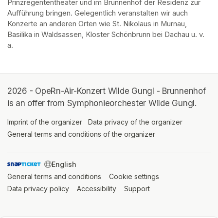
Prinzregententheater und im Brunnenhof der Residenz zur 
Aufführung bringen. Gelegentlich veranstalten wir auch 
Konzerte an anderen Orten wie St. Nikolaus in Murnau, 
Basilika in Waldsassen, Kloster Schönbrunn bei Dachau u. v. 
a.
2026 - OpeRn-Air-Konzert Wilde Gungl - Brunnenhof
is an offer from Symphonieorchester Wilde Gungl.
Imprint of the organizer
(opens in a new tab)
Data privacy of the organizer
(opens in 
General terms and conditions of the organizer
(opens in a new ta
SWITCH LANGUAGE
General terms and conditions
(opens in a new tab)
Cookie settings
(opens in a new t
Data privacy policy
(opens in a new tab)
Accessibility
(opens in a new tab)
Support
(opens in a new tab)