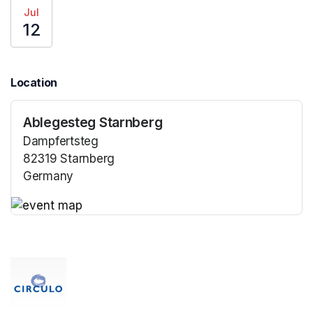
Jul
12
Location
Ablegesteg Starnberg
Dampfertsteg
82319 Starnberg
Germany
(opens in a new tab)
(opens in a new tab)