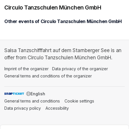
Circulo Tanzschulen München GmbH
Other events of Circulo Tanzschulen München GmbH
Salsa Tanzschifffahrt auf dem Starnberger See is an
offer from Circulo Tanzschulen München GmbH.
Imprint of the organizer
(opens in a new tab)
Data privacy of the organizer
(opens in 
General terms and conditions of the organizer
(opens in a new ta
SWITCH LANGUAGE
General terms and conditions
(opens in a new tab)
Cookie settings
(opens in a new t
Data privacy policy
(opens in a new tab)
Accessibility
(opens in a new tab)